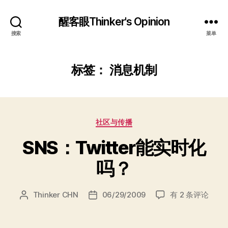
醒客眼Thinker's Opinion
搜索
菜单
标签：
消息机制
分
社区与传播
类
SNS：Twitter能实时化
吗？
SNS：
Thinker CHN
06/29/2009
有 2 条评论
文
发
Twitter
章
布
能
作
日
实