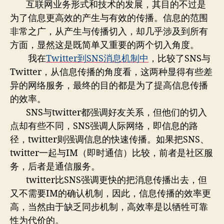
者
期
互联网业务形式和技术的发展，其目的不过是
时
为了信息更高效的产生与有效的传播。信息的范围
化
非常之广，从产生与传播切入，却几乎涉及到所有
吗？
方面，显然这是既简单又重要的两个切入角度。
我在
Twitter到SNS消息机制中
，比较了SNS与
Twitter，从信息传播的角度看，这两种显得有些差
异的网络服务，最终的目的都是为了提高信息传播
的效率。
SNS与twitter都强调好友关系，但他们的切入
点却有些不同，SNS强调人际网络，即信息的路
径，twitter则强调信息的快速传播。如果把SNS、
twitter一起与IM（即时通信）比较，前者是社区服
务，后者是通信服务。
twitter比SNS强调更快的把消息传播出去，但
又不需要IM的确认机制，因此，信息传播的效率更
高，当然由于缺乏同步机制，高效率是以牺牲可靠
性为代价的。