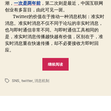
潮，
一次是两年前
，第二次则是最近，中国互联网
消
创业有多盲目，由此可见一斑。
息
机
Twitter的价值在于推动一种消息机制：准实时
制
消息。准实时消息不仅不同于论坛的非实时消息，
也与即时通信非常不同。与即时通信工具相同的
是，准实时消息传播越快越有价值，区别在于，准
实时消息重在快速传播，却不必要接收方即时回
应。
“SNS：
继续阅读
从
Twitter
SNS
,
twitter
,
消息机制
到
标
签
SNS
消
息
机