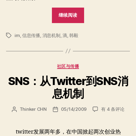
“SNS：
继续阅读
Twitter
能
im
,
信息传播
,
消息机制
,
滴
,
韩毅
实
标
签
时
化
吗？”
分
社区与传播
类
SNS：从Twitter到SNS消
息机制
SNS：
Thinker CHN
05/14/2009
有 4 条评论
文
发
从
章
布
Twitter
作
日
到
者
期
twitter发展两年多，在中国掀起两次创业热
SNS