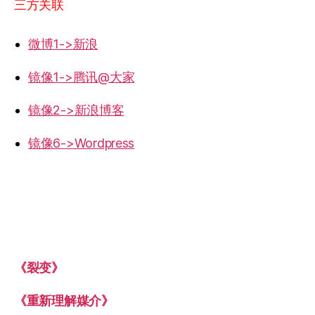
三方关联
微博1->新浪
镜像1->腾讯@大家
镜像2->新浪博客
镜像6->Wordpress
《裂变》
《重新理解媒介》