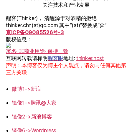
关注技术和产业发展
醒客(Thinker)， 清醒源于对酒精的拒绝
thinker.chn(at)qq.com 其中“(at)”替换成“@”
京ICP备09085526号-3
版权信息：
署名· 非商业用途· 保持一致
互联网转载请标明
醒客眼
地址:
thinker.host
声明：本博客仅为博主个人观点，请勿与任何其他第
三方关联
微博1->新浪
镜像1->腾讯@大家
镜像2->新浪博客
镜像6->Wordpress