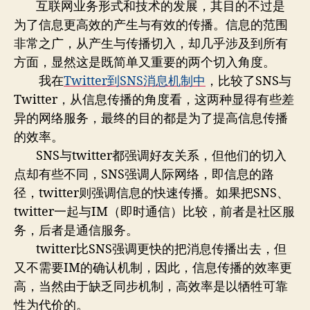
者
期
互联网业务形式和技术的发展，其目的不过是
时
为了信息更高效的产生与有效的传播。信息的范围
化
非常之广，从产生与传播切入，却几乎涉及到所有
吗？
方面，显然这是既简单又重要的两个切入角度。
我在
Twitter到SNS消息机制中
，比较了SNS与
Twitter，从信息传播的角度看，这两种显得有些差
异的网络服务，最终的目的都是为了提高信息传播
的效率。
SNS与twitter都强调好友关系，但他们的切入
点却有些不同，SNS强调人际网络，即信息的路
径，twitter则强调信息的快速传播。如果把SNS、
twitter一起与IM（即时通信）比较，前者是社区服
务，后者是通信服务。
twitter比SNS强调更快的把消息传播出去，但
又不需要IM的确认机制，因此，信息传播的效率更
高，当然由于缺乏同步机制，高效率是以牺牲可靠
性为代价的。