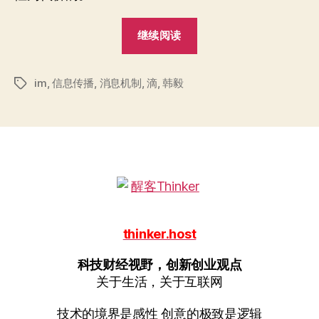
“SNS：
继续阅读
Twitter
能
im
,
信息传播
,
消息机制
,
滴
,
韩毅
实
标
签
时
化
吗？”
thinker.host
科技财经视野，创新创业观点
关于生活，关于互联网
技术的境界是感性 创意的极致是逻辑