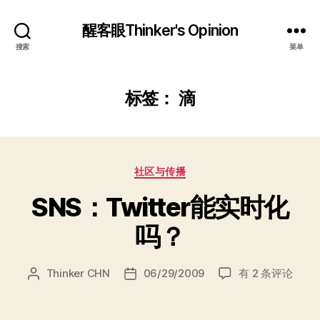
醒客眼Thinker's Opinion
搜索
菜单
标签：
滴
分
社区与传播
类
SNS：Twitter能实时化
吗？
SNS：
Thinker CHN
06/29/2009
有 2 条评论
文
发
Twitter
章
布
能
作
日
实