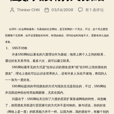
社
Thinker CHN
03/14/2008
有 1 条评论
文
发
交
章
布
网
作
日
站
者
期
以SNS（社会网络服务）为基础的社交网站，是互联网的一个亮点，不过，这个亮点要想
要
照耀整个互联网，似乎还需要较长时间，有理由相信，SNS在短时间做不大，需要有持久战的
有
准备。
持
1、 SNS不对称
久
战
许多SNS网站以著名的六度理论作为基础：地球上两个人之间的联系，
准
通过好友关系寻找，最多六次，就可以建立联系。
备
SNS网站最常见的方式是“拉你认识的朋友进来”或“在SNS上找你朋友的
朋友”，理论上借此可以认识全世界的人，还有许多人乐此不彼地，将找到人
一一加为一度好友。
SNS网站提供的寻找朋友的方式与现实生活是拟合的，不过，SNS网站
并没因这种拟合性而如期膨胀，尤其在国内。
问题在于：SNS网站关注到了六度的层层扩展形成网络的特性，却忽略
了，按照朋友关联进行层层索引的方式并不是对称的。换句话说，你的好友
（网络上是一度）的联系能力并不一样。以我为例，我的朋友中，有极个别的