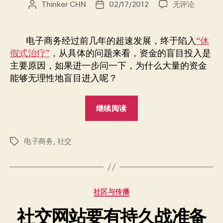
电
Thinker CHN
02/17/2012
无评论
文
发
商
章
布
的
作
日
社
者
期
电子商务经过前几年的超速发展，终于陷入
“休
交
假式治疗”
，从具体的问题来看，资金的盲目投入是
价
主要原因，如果进一步问一下，为什么大量的资金
值
能够无理性地盲目进入呢？
“电
继续阅读
商
的
电子商务
,
社交
社
标
签
交
价
值”
分
社区与传播
类
社交网站要有持久战准备