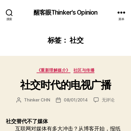
醒客眼Thinker's Opinion
搜索
菜单
标签：
社交
分
《重新理解媒介》
社区与传播
类
社交时代的电视广播
社
Thinker CHN
08/01/2014
无评论
文
发
交
章
布
时
作
日
代
者
期
社交替代不了媒体
的
互联网对媒体有多大冲击？从博客开始，报纸