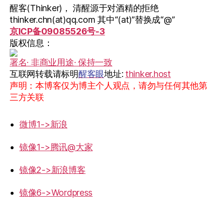
醒客(Thinker)， 清醒源于对酒精的拒绝
thinker.chn(at)qq.com 其中“(at)”替换成“@”
京ICP备09085526号-3
版权信息：
署名· 非商业用途· 保持一致
互联网转载请标明
醒客眼
地址:
thinker.host
声明：本博客仅为博主个人观点，请勿与任何其他第
三方关联
微博1->新浪
镜像1->腾讯@大家
镜像2->新浪博客
镜像6->Wordpress