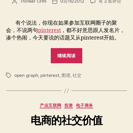
图
Thinker CHN
03/16/2012
有 2 条评论
文
发
谱，
章
布
怎
作
日
样
者
期
有个说法，你现在如果参加互联网圈子的聚
才
会，不说两句
pinterest
，都不好意思跟人发名片，
靠
凑个热闹，今天要说的话题又从pinterest开始。
谱？
“图
继续阅读
谱，
怎
open graph
,
pinterest
,
图谱
,
社交
样
标
签
才
靠
谱？”
分
产业互联网
投资
电子商务
类
电商的社交价值