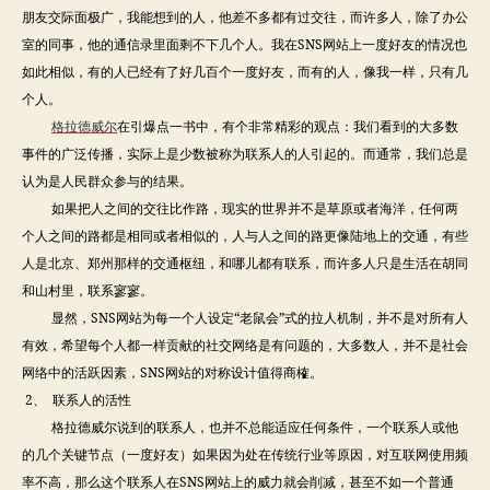
朋友交际面极广，我能想到的人，他差不多都有过交往，而许多人，除了办公
室的同事，他的通信录里面剩不下几个人。我在SNS网站上一度好友的情况也
如此相似，有的人已经有了好几百个一度好友，而有的人，像我一样，只有几
个人。
格拉德威尔
在引爆点一书中，有个非常精彩的观点：我们看到的大多数
事件的广泛传播，实际上是少数被称为联系人的人引起的。而通常，我们总是
认为是人民群众参与的结果。
如果把人之间的交往比作路，现实的世界并不是草原或者海洋，任何两
个人之间的路都是相同或者相似的，人与人之间的路更像陆地上的交通，有些
人是北京、郑州那样的交通枢纽，和哪儿都有联系，而许多人只是生活在胡同
和山村里，联系寥寥。
显然，SNS网站为每一个人设定“老鼠会”式的拉人机制，并不是对所有人
有效，希望每个人都一样贡献的社交网络是有问题的，大多数人，并不是社会
网络中的活跃因素，SNS网站的对称设计值得商榷。
2、 联系人的活性
格拉德威尔说到的联系人，也并不总能适应任何条件，一个联系人或他
的几个关键节点（一度好友）如果因为处在传统行业等原因，对互联网使用频
率不高，那么这个联系人在SNS网站上的威力就会削减，甚至不如一个普通