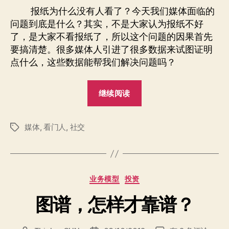
代
者
期
报纸为什么没有人看了？今天我们媒体面临的
的
问题到底是什么？其实，不是大家认为报纸不好
媒
了，是大家不看报纸了，所以这个问题的因果首先
体
要搞清楚。很多媒体人引进了很多数据来试图证明
逻
点什么，这些数据能帮我们解决问题吗？
辑
“社
继续阅读
交
时
媒体
,
看门人
,
社交
代
标
签
的
媒
体
分
业务模型
投资
逻
类
辑”
图谱，怎样才靠谱？