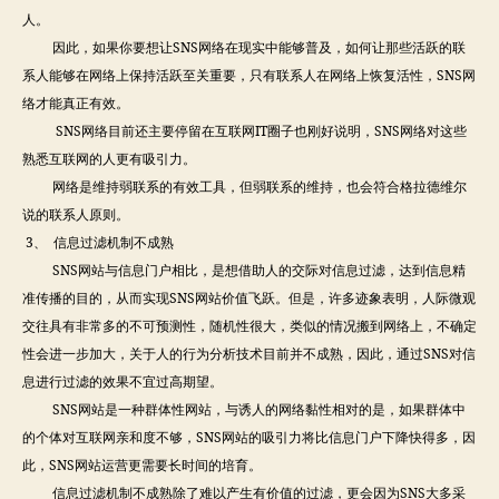
人。
因此，如果你要想让SNS网络在现实中能够普及，如何让那些活跃的联
系人能够在网络上保持活跃至关重要，只有联系人在网络上恢复活性，SNS网
络才能真正有效。
SNS网络目前还主要停留在互联网IT圈子也刚好说明，SNS网络对这些
熟悉互联网的人更有吸引力。
网络是维持弱联系的有效工具，但弱联系的维持，也会符合格拉德维尔
说的联系人原则。
3、 信息过滤机制不成熟
SNS网站与信息门户相比，是想借助人的交际对信息过滤，达到信息精
准传播的目的，从而实现SNS网站价值飞跃。但是，许多迹象表明，人际微观
交往具有非常多的不可预测性，随机性很大，类似的情况搬到网络上，不确定
性会进一步加大，关于人的行为分析技术目前并不成熟，因此，通过SNS对信
息进行过滤的效果不宜过高期望。
SNS网站是一种群体性网站，与诱人的网络黏性相对的是，如果群体中
的个体对互联网亲和度不够，SNS网站的吸引力将比信息门户下降快得多，因
此，SNS网站运营更需要长时间的培育。
信息过滤机制不成熟除了难以产生有价值的过滤，更会因为SNS大多采