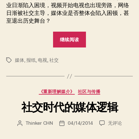
电
业日渐陷入困境，视频开始电视也出现旁路，网络
视
日渐被社交主导，媒体业是否整体会陷入困顿，甚
广
至退出历史舞台？
播
“社
继续阅读
交
时
媒体
,
报纸
,
电视
,
社交
代
标
签
的
电
视
分
《重新理解媒介》
社区与传播
广
类
播”
社交时代的媒体逻辑
社
Thinker CHN
04/14/2014
无评论
文
发
交
章
布
时
作
日