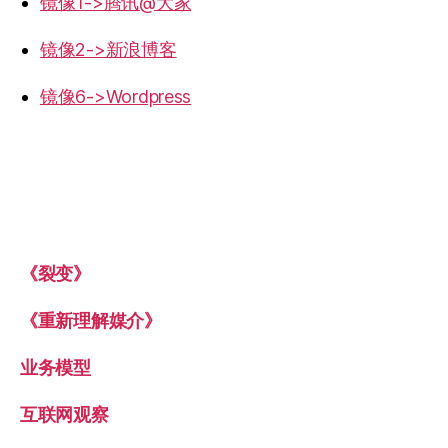
镜像1->腾讯@大家
镜像2->新浪博客
镜像6->Wordpress
《裂变》
《重新理解媒介》
业务模型
互联网观察