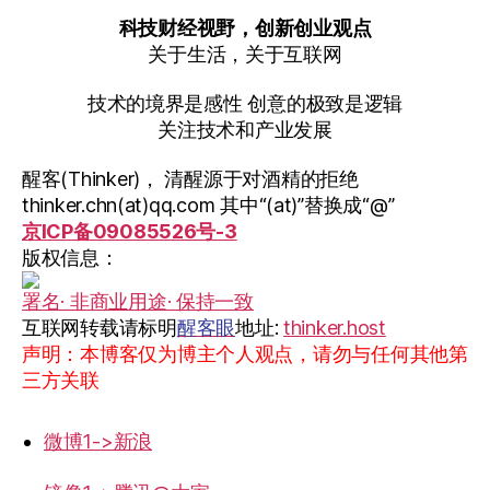
科技财经视野，创新创业观点
关于生活，关于互联网
技术的境界是感性 创意的极致是逻辑
关注技术和产业发展
醒客(Thinker)， 清醒源于对酒精的拒绝
thinker.chn(at)qq.com 其中“(at)”替换成“@”
京ICP备09085526号-3
版权信息：
署名· 非商业用途· 保持一致
互联网转载请标明
醒客眼
地址:
thinker.host
声明：本博客仅为博主个人观点，请勿与任何其他第
三方关联
微博1->新浪