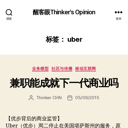
醒客眼Thinker's Opinion
搜索
菜单
标签：
uber
分
业务模型
社区与传播
移动互联网
类
兼职能成就下一代商业吗
Thinker CHN
05/09/2015
文
发
章
布
作
日
者
期
【优步背后的商业监管】
Uber（优步）周二停止在美国堪萨斯州的服务，原