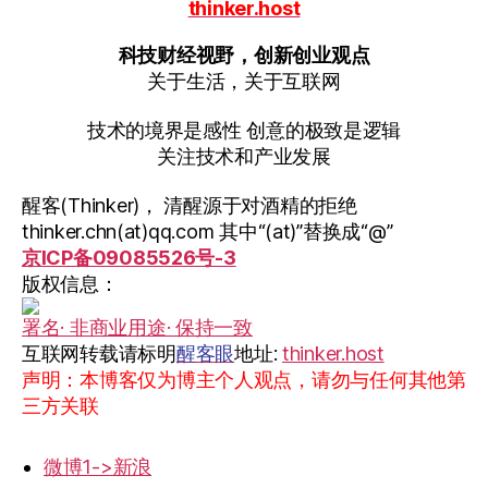
thinker.host
科技财经视野，创新创业观点
关于生活，关于互联网
技术的境界是感性 创意的极致是逻辑
关注技术和产业发展
醒客(Thinker)， 清醒源于对酒精的拒绝
thinker.chn(at)qq.com 其中“(at)”替换成“@”
京ICP备09085526号-3
版权信息：
署名· 非商业用途· 保持一致
互联网转载请标明
醒客眼
地址:
thinker.host
声明：本博客仅为博主个人观点，请勿与任何其他第
三方关联
微博1->新浪