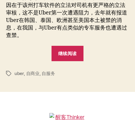
因在于该州打车软件的立法对司机有更严格的立法
审核，这不是Uber第一次遭遇阻力，去年就有报道
Uber在韩国、泰国、欧洲甚至美国本土被禁的消
息，在我国，与Uber有点类似的专车服务也遭遇过
查禁。
“兼
继续阅读
职
能
uber
,
自商业
,
自服务
成
标
签
就
下
一
代
商
业
吗”