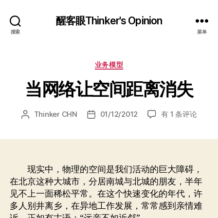
醒客眼Thinker's Opinion
搜索
菜单
分
业务模型
类
当网络让空间距离消失
当
Thinker CHN
01/12/2012
有 1 条评论
文
发
网
章
布
络
作
日
让
者
期
空
间
现实中，物理的空间是我们活动的巨大障碍，
距
在北京这种大城市，分居南城与北城的朋友，半年
离
见不上一面稀松平常。在这个快速变化的年代，许
消
多人别井离乡，在异地工作发展，常常感到亲情难
失