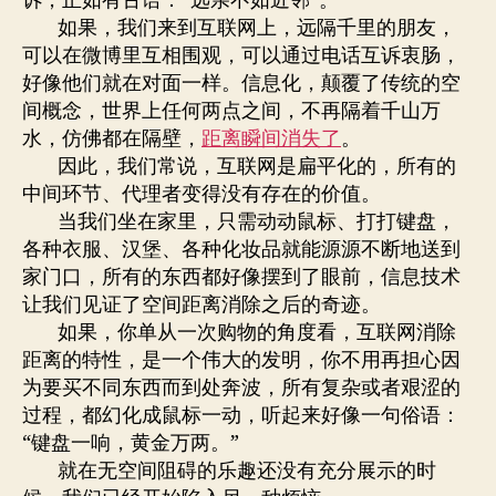
诉，正如有古语：“远亲不如近邻”。
如果，我们来到互联网上，远隔千里的朋友，
可以在微博里互相围观，可以通过电话互诉衷肠，
好像他们就在对面一样。信息化，颠覆了传统的空
间概念，世界上任何两点之间，不再隔着千山万
水，仿佛都在隔壁，
距离瞬间消失了
。
因此，我们常说，互联网是扁平化的，所有的
中间环节、代理者变得没有存在的价值。
当我们坐在家里，只需动动鼠标、打打键盘，
各种衣服、汉堡、各种化妆品就能源源不断地送到
家门口，所有的东西都好像摆到了眼前，信息技术
让我们见证了空间距离消除之后的奇迹。
如果，你单从一次购物的角度看，互联网消除
距离的特性，是一个伟大的发明，你不用再担心因
为要买不同东西而到处奔波，所有复杂或者艰涩的
过程，都幻化成鼠标一动，听起来好像一句俗语：
“键盘一响，黄金万两。”
就在无空间阻碍的乐趣还没有充分展示的时