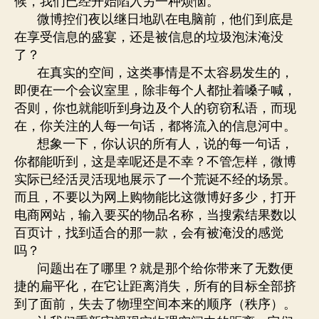
候，我们已经开始陷入另一种烦恼。
微博控们夜以继日地趴在电脑前，他们到底是
在享受信息的盛宴，还是被信息的垃圾泡沫淹没
了？
在真实的空间，这类事情是不太容易发生的，
即便在一个会议室里，除非每个人都扯着嗓子喊，
否则，你也就能听到身边及个人的窃窃私语，而现
在，你关注的人每一句话，都将流入的信息河中。
想象一下，你认识的所有人，说的每一句话，
你都能听到，这是幸呢还是不幸？不管怎样，微博
实际已经活灵活现地展示了一个荒诞不经的场景。
而且，不要以为网上购物能比这微博好多少，打开
电商网站，输入要买的物品名称，当搜索结果数以
百页计，找到适合的那一款，会有被淹没的感觉
吗？
问题出在了哪里？就是那个给你带来了无数便
捷的扁平化，在它让距离消失，所有的目标全部挤
到了面前，失去了物理空间本来的顺序（秩序）。