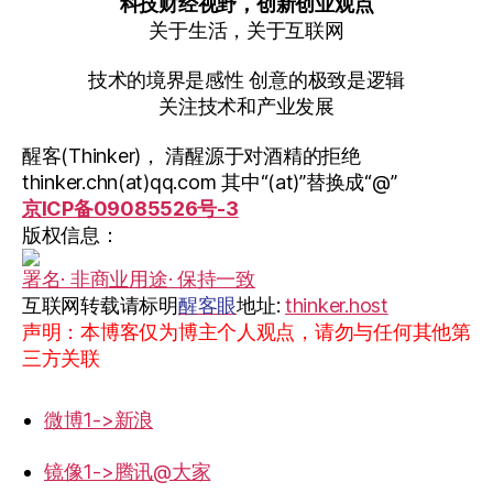
科技财经视野，创新创业观点
关于生活，关于互联网
技术的境界是感性 创意的极致是逻辑
关注技术和产业发展
醒客(Thinker)， 清醒源于对酒精的拒绝
thinker.chn(at)qq.com 其中“(at)”替换成“@”
京ICP备09085526号-3
版权信息：
署名· 非商业用途· 保持一致
互联网转载请标明
醒客眼
地址:
thinker.host
声明：本博客仅为博主个人观点，请勿与任何其他第
三方关联
微博1->新浪
镜像1->腾讯@大家