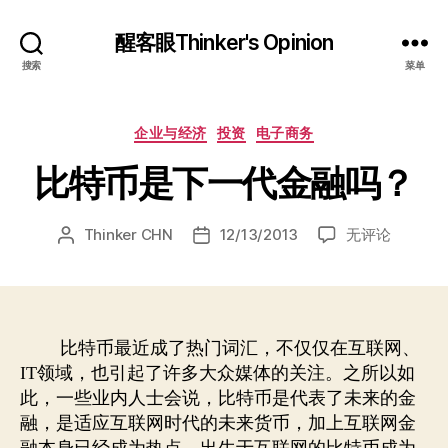
醒客眼Thinker's Opinion
搜索
菜单
分
企业与经济
投资
电子商务
类
比特币是下一代金融吗？
比
Thinker CHN
12/13/2013
无评论
文
发
特
章
布
币
作
日
是
者
期
下
一
比特币最近成了热门词汇，不仅仅在互联网、
代
领域，也引起了许多大众媒体的关注。之所以如
IT
金
此，一些业内人士会说，比特币是代表了未来的金
融
融，是适应互联网时代的未来货币，加上互联网金
吗？