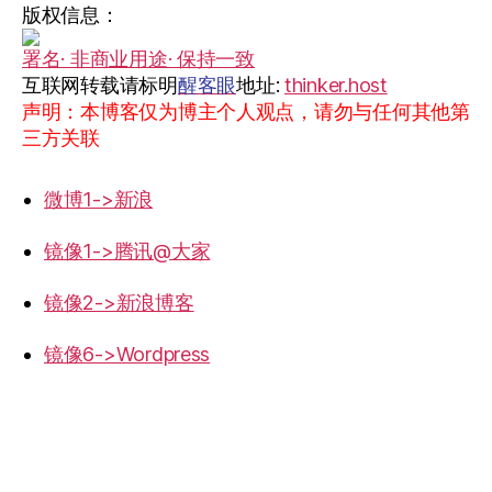
版权信息：
署名· 非商业用途· 保持一致
互联网转载请标明
醒客眼
地址:
thinker.host
声明：本博客仅为博主个人观点，请勿与任何其他第
三方关联
微博1->新浪
镜像1->腾讯@大家
镜像2->新浪博客
镜像6->Wordpress