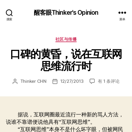
醒客眼Thinker's Opinion
搜索
菜单
分
社区与传播
类
口碑的黄昏，说在互联网
思维流行时
口
Thinker CHN
12/27/2013
有 1 条评论
文
发
碑
章
布
的
作
日
黄
者
期
昏，
说
据说，互联网圈最近流行一种新的骂人方法，
在
说谁不靠谱便说他具有“互联网思维”。
互
“互联网思维”本身不是什么坏字眼，但被网民