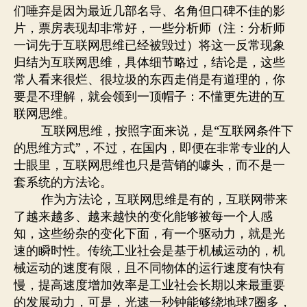
联
们唾弃是因为最近几部名导、名角但口碑不佳的影
网
片，票房表现却非常好，一些分析师（注：分析师
思
一词先于互联网思维已经被毁过）将这一反常现象
维
归结为互联网思维，具体细节略过，结论是，这些
流
行
常人看来很烂、很垃圾的东西走俏是有道理的，你
时
要是不理解，就会领到一顶帽子：不懂更先进的互
联网思维。
互联网思维，按照字面来说，是“互联网条件下
的思维方式”，不过，在国内，即便在非常专业的人
士眼里，互联网思维也只是营销的噱头，而不是一
套系统的方法论。
作为方法论，互联网思维是有的，互联网带来
了越来越多、越来越快的变化能够被每一个人感
知，这些纷杂的变化下面，有一个驱动力，就是光
速的瞬时性。传统工业社会是基于机械运动的，机
械运动的速度有限，且不同物体的运行速度有快有
慢，提高速度增加效率是工业社会长期以来最重要
的发展动力，可是，光速一秒钟能够绕地球
圈多，
7