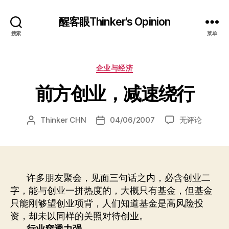
醒客眼Thinker's Opinion
搜索
菜单
分
企业与经济
类
前方创业，减速绕行
前
Thinker CHN
04/06/2007
无评论
文
发
方
章
布
创
作
日
业，
者
期
减
速
许多朋友聚会，见面三句话之内，必含创业二
绕
字，能与创业一拼热度的，大概只有基金，但基金
行
只能刚够望创业项背，人们知道基金是高风险投
资，却未以同样的关照对待创业。