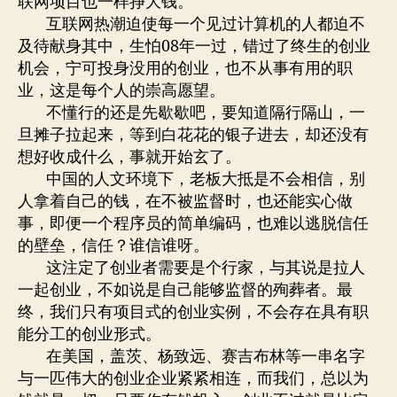
联网项目也一样挣大钱。
互联网热潮迫使每一个见过计算机的人都迫不
及待献身其中，生怕08年一过，错过了终生的创业
机会，宁可投身没用的创业，也不从事有用的职
业，这是每个人的崇高愿望。
不懂行的还是先歇歇吧，要知道隔行隔山，一
旦摊子拉起来，等到白花花的银子进去，却还没有
想好收成什么，事就开始玄了。
中国的人文环境下，老板大抵是不会相信，别
人拿着自己的钱，在不被监督时，也还能实心做
事，即便一个程序员的简单编码，也难以逃脱信任
的壁垒，信任？谁信谁呀。
这注定了创业者需要是个行家，与其说是拉人
一起创业，不如说是自己能够监督的殉葬者。最
终，我们只有项目式的创业实例，不会存在具有职
能分工的创业形式。
在美国，盖茨、杨致远、赛吉布林等一串名字
与一匹伟大的创业企业紧紧相连，而我们，总以为