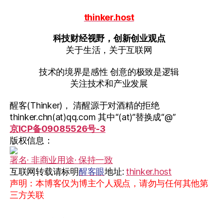
thinker.host
科技财经视野，创新创业观点
关于生活，关于互联网
技术的境界是感性 创意的极致是逻辑
关注技术和产业发展
醒客(Thinker)， 清醒源于对酒精的拒绝
thinker.chn(at)qq.com 其中“(at)”替换成“@”
京ICP备09085526号-3
版权信息：
署名· 非商业用途· 保持一致
互联网转载请标明
醒客眼
地址:
thinker.host
声明：本博客仅为博主个人观点，请勿与任何其他第
三方关联