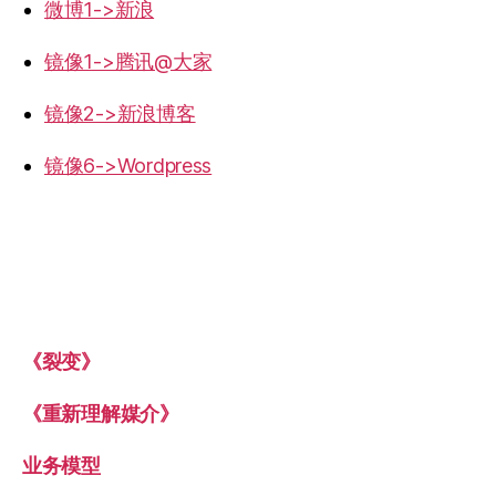
微博1->新浪
镜像1->腾讯@大家
镜像2->新浪博客
镜像6->Wordpress
《裂变》
《重新理解媒介》
业务模型