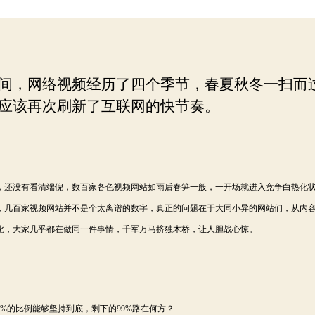
不
者
期
是
视
频
站
间，网络视频经历了四个季节，春夏秋冬一扫而
的
出
应该再次刷新了互联网的快节奏。
路
还没有看清端倪，数百家各色视频网站如雨后春笋一般，一开场就进入竞争白热化
，几百家视频网站并不是个太离谱的数字，真正的问题在于大同小异的网站们，从内
化，大家几乎都在做同一件事情，千军万马挤独木桥，让人胆战心惊。
%的比例能够坚持到底，剩下的99%路在何方？