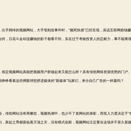
出手阔绰的视频网站，大手笔制造事件时，“频死快感”已经呈现，虽说互联网赔钱
如何，日花斗金却连赚钱的影子都看不到，实在过于考验投资人的忍耐力，事不能离
假定视频网站真能把视频用户群做起来又能怎么样？具有传统网络资源优势的门户
眼睁睁看着这些搏眼球想挤进媒体的“新媒体”玩家们，来分自己广告的一杯羹吗？
，传统网站没有再懈怠，视频热潮中，也少不了老网站的身影，而投入力度决定于“
刻，新起之秀都面临着灭顶之灾，没有模式创新，视频网站注定要在这场并不算久新