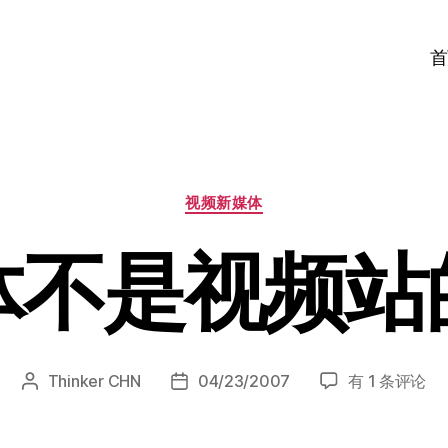
首
分
视频新媒体
类
体不是视频站
新
Thinker CHN
04/23/2007
有 1 条评论
文
发
媒
章
布
体
作
日