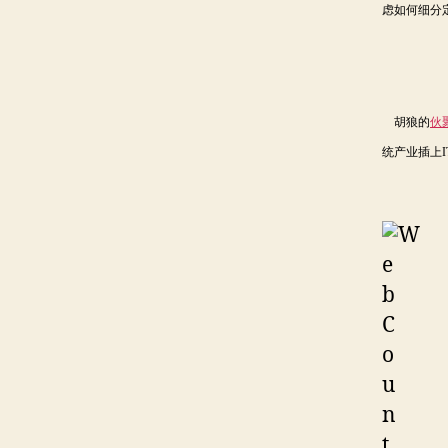
虑如何细分
胡狼的
伙
统产业插上