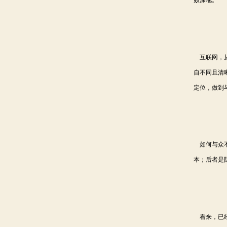
败涂地。
互联网，从
自不同且清
定位，做到
如何与众不
本；后者是
看来，已经