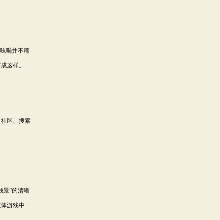
赚吆喝并不稀
谱成这样。
、社区、搜索
钱景”的清晰
媒体游戏中一