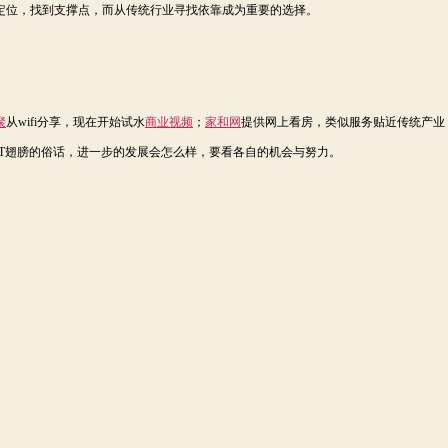
定位，找到支撑点，而从传统行业寻找依靠成为重要的选择。
聚
从wifi分享，现在开始试水
商业视频
；
家和网
提供网上看房，类似服务贴近传统产业
IT翅膀的俗话，进一步的发展会怎么样，要看各自的机会与努力。