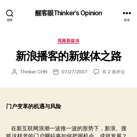
醒客眼Thinker's Opinion
搜索
菜单
分
视频新媒体
类
新浪播客的新媒体之路
新
Thinker CHN
07/27/2007
有 2 条评论
文
发
浪
章
布
播
作
日
客
者
期
的
新
门户变革的机遇与风险
媒
体
之
在新互联网浪潮一波推一波的形势下，新浪、搜
路
狐这样老的门户网站将如何把握机会，成就发展？