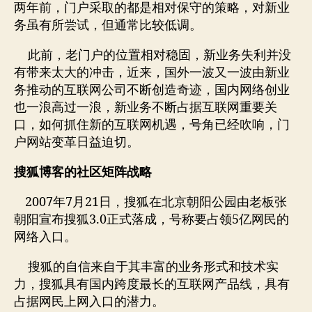
略
两年前，门户采取的都是相对保守的策略，对新业
务虽有所尝试，但通常比较低调。
此前，老门户的位置相对稳固，新业务失利并没
有带来太大的冲击，近来，国外一波又一波由新业
务推动的互联网公司不断创造奇迹，国内网络创业
也一浪高过一浪，新业务不断占据互联网重要关
口，如何抓住新的互联网机遇，号角已经吹响，门
户网站变革日益迫切。
搜狐博客的社区矩阵战略
2007
7
21
年
月
日，搜狐在北京朝阳公园由老板张
3.0
5
朝阳宣布搜狐
正式落成，号称要占领
亿网民的
网络入口。
搜狐的自信来自于其丰富的业务形式和技术实
力，搜狐具有国内跨度最长的互联网产品线，具有
占据网民上网入口的潜力。