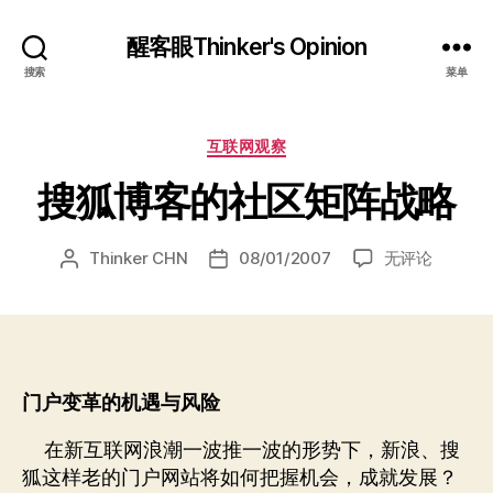
醒客眼Thinker's Opinion
搜索
菜单
分
互联网观察
类
搜狐博客的社区矩阵战略
搜
Thinker CHN
08/01/2007
无评论
文
发
狐
章
布
博
作
日
客
者
期
的
社
门户变革的机遇与风险
区
矩
在新互联网浪潮一波推一波的形势下，新浪、搜
阵
战
狐这样老的门户网站将如何把握机会，成就发展？