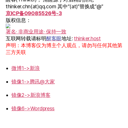
thinker.chn(at)qq.com 其中“(at)”替换成“@”
京ICP备09085526号-3
版权信息：
署名· 非商业用途· 保持一致
互联网转载请标明
醒客眼
地址:
thinker.host
声明：本博客仅为博主个人观点，请勿与任何其他第
三方关联
微博1->新浪
镜像1->腾讯@大家
镜像2->新浪博客
镜像6->Wordpress