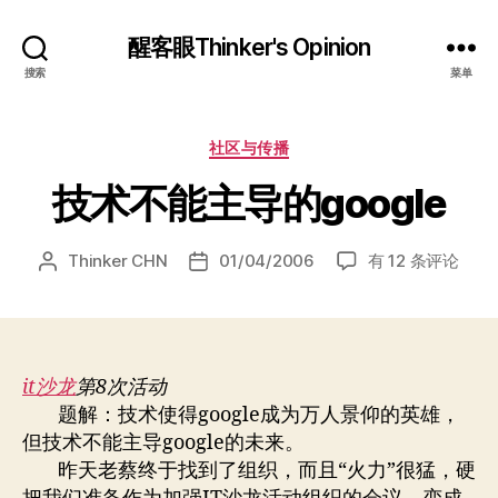
醒客眼Thinker's Opinion
搜索
菜单
分
社区与传播
类
技术不能主导的google
技
Thinker CHN
01/04/2006
有 12 条评论
文
发
术
章
布
不
作
日
能
者
期
主
导
it沙龙
第8次活动
的
题解：技术使得google成为万人景仰的英雄，
google
但技术不能主导google的未来。
昨天老蔡终于找到了组织，而且“火力”很猛，硬