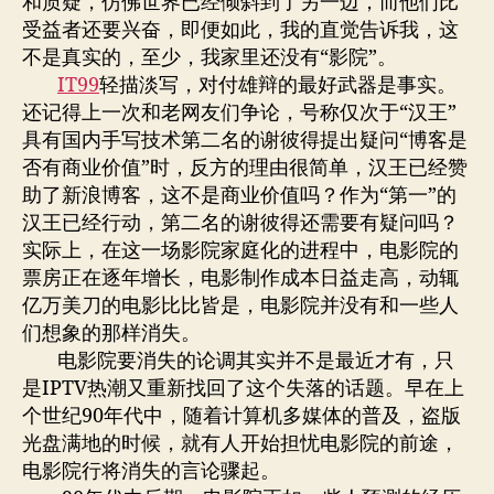
和质疑，仿佛世界已经倾斜到了另一边，而他们比
受益者还要兴奋，即便如此，我的直觉告诉我，这
不是真实的，至少，我家里还没有“影院”。
IT99
轻描淡写，对付雄辩的最好武器是事实。
还记得上一次和老网友们争论，号称仅次于“汉王”
具有国内手写技术第二名的谢彼得提出疑问“博客是
否有商业价值”时，反方的理由很简单，汉王已经赞
助了新浪博客，这不是商业价值吗？作为“第一”的
汉王已经行动，第二名的谢彼得还需要有疑问吗？
实际上，在这一场影院家庭化的进程中，电影院的
票房正在逐年增长，电影制作成本日益走高，动辄
亿万美刀的电影比比皆是，电影院并没有和一些人
们想象的那样消失。
电影院要消失的论调其实并不是最近才有，只
是IPTV热潮又重新找回了这个失落的话题。早在上
个世纪90年代中，随着计算机多媒体的普及，盗版
光盘满地的时候，就有人开始担忧电影院的前途，
电影院行将消失的言论骤起。