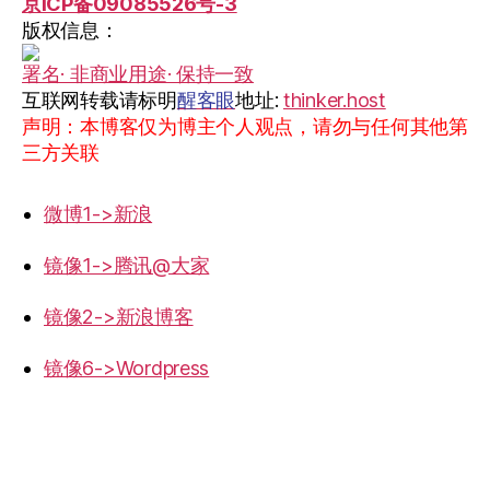
京ICP备09085526号-3
版权信息：
署名· 非商业用途· 保持一致
互联网转载请标明
醒客眼
地址:
thinker.host
声明：本博客仅为博主个人观点，请勿与任何其他第
三方关联
微博1->新浪
镜像1->腾讯@大家
镜像2->新浪博客
镜像6->Wordpress