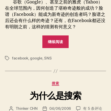
者
期
谷歌（Google）、甚至之前的雅虎（Yahoo）
Facebook
在全球范围内，因何创造了堪称奇迹般的成功？脸
之
谱（Facebook）能成为新奇迹的创造者吗？脸谱之
后？
后还会有什么样的奇迹？还有，在Facebook都还没
有明朗之前，这样的猜测有何意义？
““非
继续阅读
死
不
facebook
,
google
,
SNS
可”
标
签
Facebook
之
后？”
分
搜索
类
为什么是搜索
为
Thinker CHN
04/06/2006
有 5 条评论
文
发