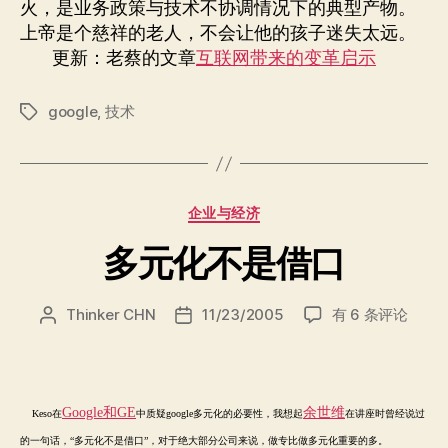
火，是业务政策与技术不协调情况下的典型产物。
上帝是个慈祥的老人，不会让他的孩子迷失太远。
更新：老蔡的文章
互联网带来的变革启示
google
,
技术
标
签
分
企业与经济
类
多元化不是借口
多
Thinker CHN
11/23/2005
有 6 条评论
文
发
元
章
布
化
作
日
不
者
期
是
Google
和
GE
余世维
Keso在
中质疑google多元化的必要性，我想起
在讲座时曾经说过
借
的一句话，“多元化不是借口”，对于绝大部分公司来说，做专比做多元化重要的多。
口