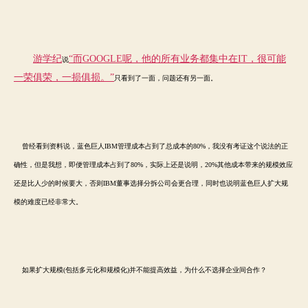
游学纪
“而
GOOGLE
呢，他的所有业务都集中在
IT
，很可能
说
一荣俱荣，一损俱损。”
只看到了一面，问题还有另一面。
曾经看到资料说，蓝色巨人IBM管理成本占到了总成本的80%，我没有考证这个说法的正
确性，但是我想，即便管理成本占到了80%，实际上还是说明，20%其他成本带来的规模效应
还是比人少的时候要大，否则IBM董事选择分拆公司会更合理，同时也说明蓝色巨人扩大规
模的难度已经非常大。
如果扩大规模(包括多元化和规模化)并不能提高效益，为什么不选择企业间合作？