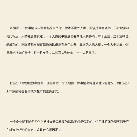
表面看，一件事情从头到尾都是自己做，肥水不流外人田，应该是最赚钱的，不过现实却
与此相反，人类社会越发达，一个人做的事情越需要其他人的协助，对于企业，这个规律也
是成立的，国际贸易占据贸易额的比例正在逐年上升，真正的大包大揽，一个人干到底，倒
是原始社会的事情，打一只兔子，从找石头到吃肉，一个人足够了。
社会分工导致的效率提高，使得企图一个人包揽一件事情变得越来越没有意义，由社会分
工导致的社会合作成为生产的主要形式。
一个企业能不能多元化？从社会分工角度的结论显然是否定的，但产业扩张的现实似乎存
在对这个结论的肯定，这是什么原因呢？