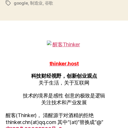
google
,
制造业
,
谷歌
没
标
签
落
与
google
崛
起”
thinker.host
科技财经视野，创新创业观点
关于生活，关于互联网
技术的境界是感性 创意的极致是逻辑
关注技术和产业发展
醒客(Thinker)， 清醒源于对酒精的拒绝
thinker.chn(at)qq.com 其中“(at)”替换成“@”