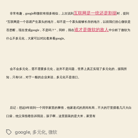
互联网是一统还是割据
非常有趣，google和微软有很多相似，上次说到
时，提到
“互联网是一个容易产生寡头的地方，却不是一个寡头能够长存的地方，以前我们担心微软是
谁才是微软的敌人
否垄断，现在变成google，不是吗？”，同样，我在
中分析了微软为
什么不多元化，大家可以对比着来看google。
会不会多元化，需不需要多元化，这并不是问题，世界上真正实现了多元化的，据我所
知，只有GE，对于一般的企业来说，多元化不是借口。
后记：想起8年前到一个同学家里的事情，他家老式的房间布局，不大的厅里摆着几只大白
口袋，他父亲指着告诉我说，孩子啊，这里面装的是大米，家里有
google
,
多元化
,
微软
标