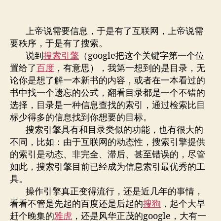
什
章
布
么
作
日
是
者
期
上帝说需要信息，于是有了互联网，上帝说需
搜
要秩序，于是有了搜索。
索
说到
搜索引擎
（google把这个关键字第一个位
置给了
百度
，有意思），我第一想到的是目录，无
论你是想了解一本新书的内容，或者在一本看过的
书中找一个遗忘的公式，翻看目录都是一个不错的
选择，目录是一种信息查找的索引，通过检索比目
标少得多的信息找到你想要的目标。
搜索引擎具有和目录类似的功能，也有很大的
不同，比如：由于互联网的动态性，搜索引擎提供
的索引是动态、非完全、滞后、甚至错误的，尽管
如此，搜索引擎目前已经成为信息索引最优秀的工
具。
操作引擎真正变得流行，还是近几年的事情，
看看不管是先起的百度还是后起的
搜狗
，起个大早
赶个晚集的
雅虎
，还是风华正茂的google，大有一