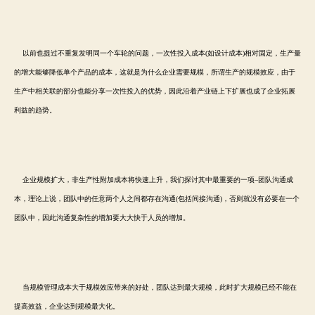
以前也提过不重复发明同一个车轮的问题，一次性投入成本(如设计成本)相对固定，生产量
的增大能够降低单个产品的成本，这就是为什么企业需要规模，所谓生产的规模效应，由于
生产中相关联的部分也能分享一次性投入的优势，因此沿着产业链上下扩展也成了企业拓展
利益的趋势。
企业规模扩大，非生产性附加成本将快速上升，我们探讨其中最重要的一项–团队沟通成
本，理论上说，团队中的任意两个人之间都存在沟通(包括间接沟通)，否则就没有必要在一个
团队中，因此沟通复杂性的增加要大大快于人员的增加。
当规模管理成本大于规模效应带来的好处，团队达到最大规模，此时扩大规模已经不能在
提高效益，企业达到规模最大化。