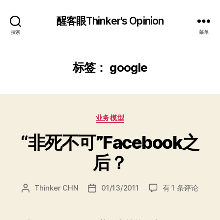
醒客眼Thinker's Opinion
搜索
菜单
标签：
google
分
业务模型
类
“非死不可”Facebook之
后？
“非
Thinker CHN
01/13/2011
有 1 条评论
文
发
死
章
布
不
作
日
可”