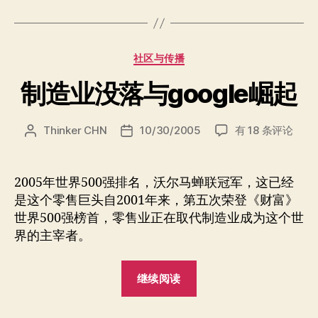
签
分
社区与传播
类
制造业没落与google崛起
制
Thinker CHN
10/30/2005
有 18 条评论
文
发
造
章
布
业
作
日
没
者
期
2005年世界500强排名，沃尔马蝉联冠军，这已经
落
是这个零售巨头自2001年来，第五次荣登《财富》
与
世界500强榜首，零售业正在取代制造业成为这个世
google
界的主宰者。
崛
起
“制
继续阅读
造
业