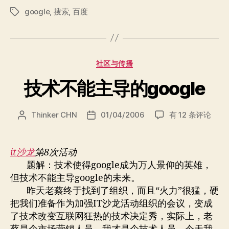
google
,
搜索
,
百度
标
签
分
社区与传播
类
技术不能主导的google
技
Thinker CHN
01/04/2006
有 12 条评论
文
发
术
章
布
不
作
日
能
者
期
it沙龙
第8次活动
主
题解：技术使得google成为万人景仰的英雄，
导
但技术不能主导google的未来。
的
昨天老蔡终于找到了组织，而且“火力”很猛，硬
google
把我们准备作为加强IT沙龙活动组织的会议，变成
了技术改变互联网狂热的技术决定秀，实际上，老