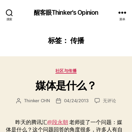
醒客眼Thinker's Opinion
搜索
菜单
标签：
传播
分
社区与传播
类
媒体是什么？
媒
Thinker CHN
04/24/2013
无评论
文
发
体
章
布
是
作
日
什
者
期
昨天的腾讯汇
@段永朝
老师提了一个问题：媒
么？
体是什么？这个问题回答的角度很多，许多人有自