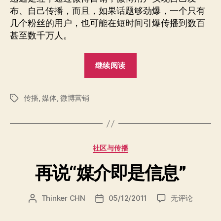
布、自己传播，而且，如果话题够劲爆，一个只有
几个粉丝的用户，也可能在短时间引爆传播到数百
甚至数千万人。
“消
继续阅读
失
的
传播
,
媒体
,
微博营销
媒
标
签
体？”
分
社区与传播
类
再说“媒介即是信息”
再
Thinker CHN
05/12/2011
无评论
文
发
说
章
布
“媒
作
日