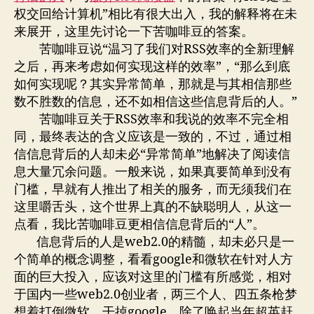
二
权交回给计算机”相比有很大出入，我的解释将在未
郎
来展开，这里先讨论一下苦咖啡豆的答案。
神
苦咖啡豆说“温习了我们对RSS效率的全新理解
还
之后，再来考虑如何实现这样的效率”，“那么到底
是
啸
如何实现呢？其实异常简单，那就是与其相信那些
天
数不胜数的信息，还不如相信这些信息背后的人。”
犬
苦咖啡豆关于RSS效率和我说的效率不完全相
同，最终表达的含义应该是一致的，不过，通过相
信信息背后的人却未必“异常简单”地解决了阅读信
息大量冗余问题。一般来说，如果真要简单到没有
门槛，早就有人推出了相关的服务，而无须我们在
这里嚼舌头，这个世界上真的不缺聪明人，从这一
点看，我比苦咖啡豆更相信信息背后的“人”。
信息背后的人是web2.0的精髓，却未必只是一
个简单的概念调整，看看google和微软在针对人方
面的巨大投入，应该对这里的门槛有所感觉，相对
于国内一些web2.0创业者，两三个人、四五条枪梦
想着打倒微软，干掉google，除了唤起当年超英赶