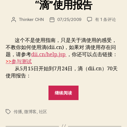
传
“滴”使用报告
播”
“滴”
Thinker CHN
07/25/2009
有 1 条评论
文
发
使
章
布
用
作
日
报
者
期
这个不是使用指南，只是关于滴使用的感受，
告
不教你如何使用滴(dii.cn)，如果对 滴使用存在问
题，请参考
dii.cn/help.jsp
，你还可以点击链接：
>>
参与测试
从5月15日开始到7月24日，滴（dii.cn）70天
使用报告：
““滴”
继续阅读
使
用
传播
,
微博客
,
社区
报
标
签
告”