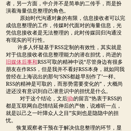
者，另一方面，中介并不是简单的二传手，而是扮
演着海量信息整理的角色。
原始时代沟通对象的有限，信息接收者可以完
成信息整理的工作，传媒时代面对的海量信息，光
凭信息接收者是无法整理的，此时传媒回归沟通没
有现实的可行性。
许多人怀疑基于RSS定制的有效性，其实就是
对于信息接收者信息整理能力的潜在担忧，尚进的
旧媒体后事和
RSS
可取的精神
中说“尽管身边有很多
朋友在作RSS，但是我并不看好RSS本身，就如同我
曾经在上海说出的那句‘SNS都趁早别作了’一样。
RSS的精神是可取的，而形势需要变化的”，大概尚
进还没有意识到自己潜意识中的担忧是什么。
对于这个结论，文后
jjh
的留言“热衷于RSS的
都是互联网自恋情结延伸后的产物，说难听一点，
就是以己之一叶障众人之目”实则也是隐隐中的担
忧。
恢复观察者干预在于解决信息整理的环节，显