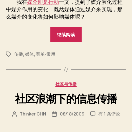
者
期
我在
媒介即是行动
一文，提到了媒介演化过程
价
中媒介作用的变化，既然媒体通过媒介来实现，那
值
么媒介的变化将如何影响媒体呢？
“媒
继续阅读
体
即
传播
,
媒体
,
菜单-常用
是
标
签
价
值”
分
社区与传播
类
社区浪潮下的信息传播
社
Thinker CHN
08/18/2009
有 1 条评论
文
发
区
章
布
浪
作
日