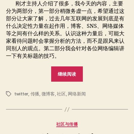
潮
者
期
刚才主持人介绍了很多，我今天的内容，主要
下
分为两部分，第一部分稍微务虚一点，希望通过这
的
部分让大家了解，过去几年互联网的发展到底是有
信
什么决定性力量在起作用，博客、SNS、网络媒体
息
等之间有什么样的关系。认识这种力量后，可能大
传
家看待问题时会掌握分析的方法，而不是跟风来认
播
同别人的观点。第二部分我会针对各位网络编辑讲
一下有关标题的技巧。
“社
继续阅读
区
浪
twitter
,
传播
,
微博客
,
社区
,
网络新闻
潮
标
签
下
的
信
分
社区与传播
息
类