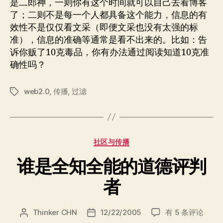
是二郎神，一则你有这个时间就可以自己去看博客
了；二则不是每一个人都具备这个能力，信息的有
效性不是仅仅看文采（即便文采也没有太强的标
准），信息的准确等通常是看不出来的。比如：告
诉你贩了10克毒品，你有办法通过阅读知道10克准
确性吗？
web2.0
,
传播
,
过滤
标
签
分
社区与传播
类
谁是全知全能的道德评判
者
谁
Thinker CHN
12/22/2005
有 5 条评论
文
发
是