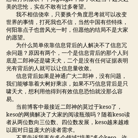
美的悲怆，实在不敢有过多奢望。
我不相信侥幸，只要换个角度思考就可以改变
世界的事情，打死我也不信，当然中国有些特殊，
何阳靠点子也曾风光一时，但愿他的结局不是大家
的愿望。
为什么简单依靠信息背后的人解决不了信息冗
余问题？原因有两个，一个是信息背后的那个人到
底是二郎神还是啸天犬，二个是没有任何证据表明
光有背后的人就可以让信息量收敛。
信息背后如果是神通广大二郎神，没有问题，
我们能够靠着大树好乘凉，如果不巧信息背后是只
啸天犬，想利用他得到有效信息恐怕就没那么容
易。
当前博客中最接近二郎神的莫过于keso了，
keso的网摘解决了大家的阅读瓶颈吗？随着keso读
者从两位数向三位数、四位数发展，keso越来越难
以面对日益庞大的读者需求。
不要告诉我再在多个领域“培养”多个keso。许