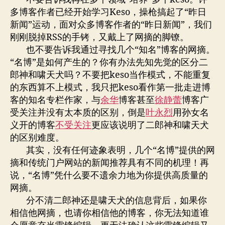
多博客作者已经开始学习Keso，操枪搞起了“昨日
新闻”运动，面对众多博客作者的“昨日新闻”，我们
刚刚脱掉RSS的手铐，又戴上了网摘的脚镣。
也不要告诉我通过寻找几个“知名”博客的网摘。
“名博”是如何产生的？你有办法先知先觉的区分二
郎神和啸天犬吗？不要把keso当作模式，不能重复
的东西算不上模式，我只把keso看作第一批走进博
客的知名专栏作家，与
余华
博客甚至
徐静蕾
博客广
受关注并没有太本质的区别，倒是
叶永烈
用孙女名
义开的博客
不受关注
更应该说明了二郎神和啸天犬
的区别难度。
其实，没有任何迹象表明，几个“名博”提供的网
摘和传统门户网站的新闻推荐具有不同的机理！再
说，“名博”凭什么要不遗余力地为你提供高质量的
网摘。
分不清二郎神还是啸天犬的信息背后，如果你
相信他网摘，也请你相信他的博客，你无法知道谁