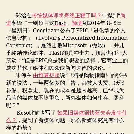
章
布
全
作
日
知
者
期
郑治在
传统媒体即将寿终正寝了吗？
中提到“
尚
全
进
翻译了一则预言式
，
预测
到2014年3月9日
Flash
能
（星期日）Googlezon公布了EPIC「进化型的个人
的
信息架构」（Evolving Personalized Information
道
Construct），最终击败Microsoft（微软），并几
德
乎终结传统媒体。Flash很具冲击力，预言也很让人
评
判
震动：“但是EPIC总是我们想要的选择，它商业上的
者
成功替代了媒体和民众或新闻道德的议论。”
朱伟在
由预算想起
说“《精品购物指南》的张书
新的说法，一年两亿多的广告，都被人头费、纸张
补贴、税拿走。现在的成本是越来越高，已经成为
品牌的媒体都不堪重负，新办媒体如何生存、盈利
呢？”
Keso此前也写了
如果旧媒体很快
死去会发生什
么？
，提到了新媒体问题，那么新媒体究竟有什么
样的趋势？