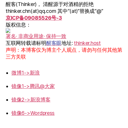
醒客(Thinker)， 清醒源于对酒精的拒绝
thinker.chn(at)qq.com 其中“(at)”替换成“@”
京ICP备09085526号-3
版权信息：
署名· 非商业用途· 保持一致
互联网转载请标明
醒客眼
地址:
thinker.host
声明：本博客仅为博主个人观点，请勿与任何其他第
三方关联
微博1->新浪
镜像1->腾讯@大家
镜像2->新浪博客
镜像6->Wordpress