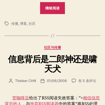
“博
继续阅读
客
用
传播
,
博客
,
社区
来
标
签
干
什
么”
分
社区与传播
类
信息背后是二郎神还是啸
天犬
信
Thinker CHN
01/06/2006
有 5 条评论
文
发
息
章
布
背
作
日
后
者
期
苦咖啡豆
给出了RSS阅读失效答案：”>
相信信息
是
背后的人
，与
放弃RSS阅读器
中的答案“将RSS处理