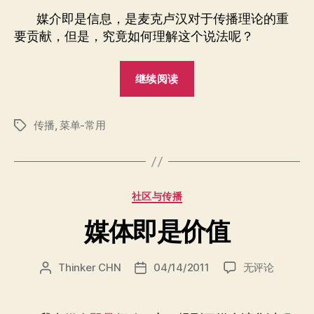
介
者
期
媒介即是信息，是麦克卢汉对于传播理论的重
即
要贡献，但是，究竟如何理解这个说法呢？
是
信
“再
息”
继续阅读
说
“媒
传播
,
菜单-常用
介
标
签
即
是
信
分
社区与传播
息””
类
媒体即是价值
媒
Thinker CHN
04/14/2011
无评论
文
发
体
章
布
即
作
日
是