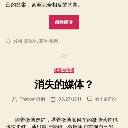
己的答案，甚至完全相反的答案。
“媒
继续阅读
体
是
传播
,
新媒体
,
菜单-常用
什
标
签
么？”
分
社区与传播
类
消失的媒体？
消
Thinker CHN
05/27/2011
有 1 条评论
文
发
失
章
布
的
作
日
媒
者
期
随着微博走红，搭着微博顺风车的微博营销也
体？
迅速走红，通过微博营销，微博用户实现自己发