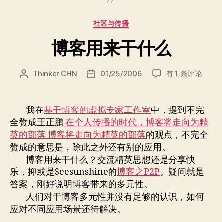
分
社区与传播
类
博客用来干什么
博
Thinker CHN
01/25/2006
有 1 条评论
文
发
客
章
布
用
作
日
来
者
期
我在
基于博客的虚拟专家工作室
中，提到不完
干
全赞成王正鹏
在个人传播的时代，博客将走向为精
什
英的部落 博客将走向为精英的部落
的观点，不完全
么
赞成的意思是，除此之外还有别的应用。
博客用来干什么？交流精英思想还是分享快
乐，抑或是Seesunshine的
博客之P2P
。疑问就是
答案，刚好说明博客带来的多元性。
人们对于博客多元性并没有足够的认识，如何
应对不同应用场景还待解决。