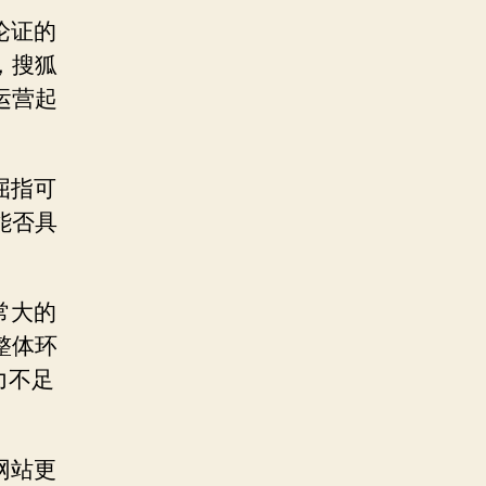
论证的
，搜狐
运营起
屈指可
能否具
常大的
整体环
力不足
网站更