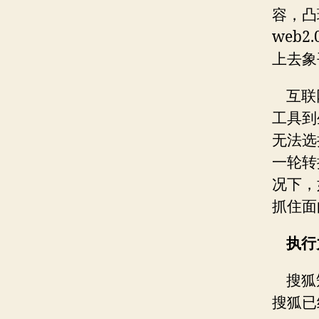
容，凸
web2.
上去象
互联
工具到
无法选
一轮转
况下，
抓住面
执行
搜狐
搜狐已