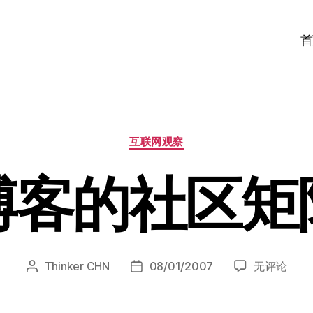
首
分
互联网观察
类
博客的社区矩
搜
Thinker CHN
08/01/2007
无评论
文
发
狐
章
布
博
作
日