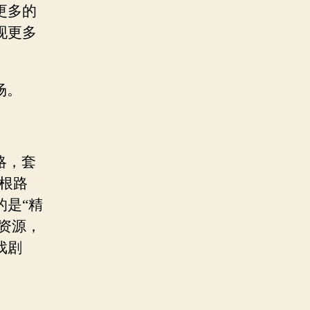
更多的
现更多
场。
略，套
根路
的是“精
资源，
戏剧