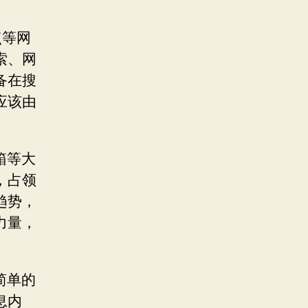
点等网
索、网
备在搜
应该由
箱等大
，占领
趋势，
力量，
简单的
息内