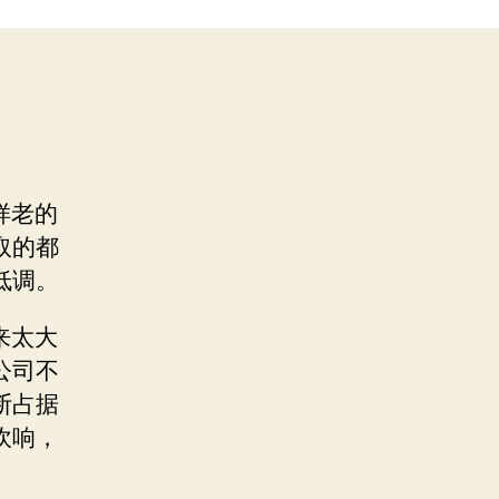
样老的
取的都
低调。
来太大
公司不
断占据
吹响，