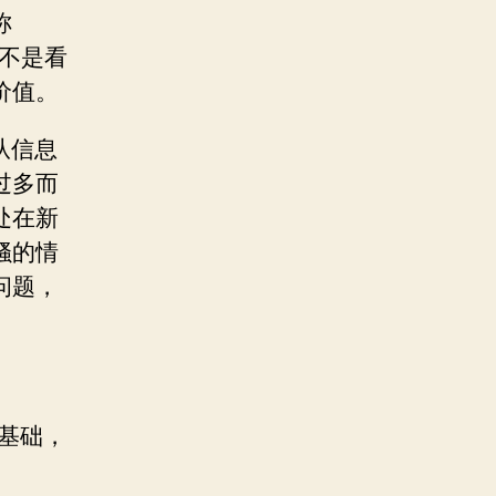
称
不是看
价值。
从信息
过多而
处在新
骚的情
问题，
基础，