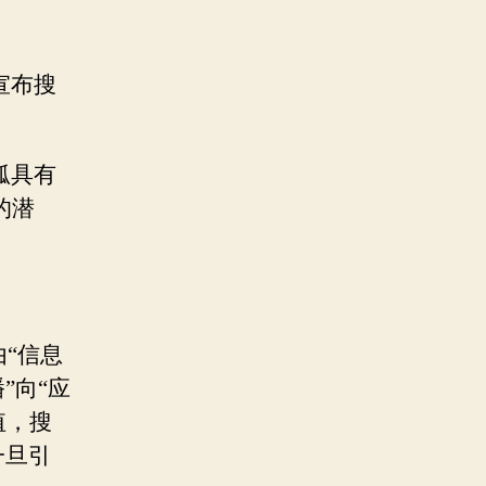
宣布搜
狐具有
的潜
“信息
”向“应
值，搜
一旦引