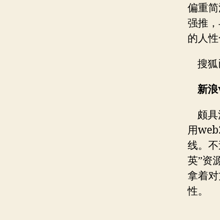
偏重简
强推，
的人性
搜狐
新浪
颇具
web
用
线。不
英”资
拿着对
性。