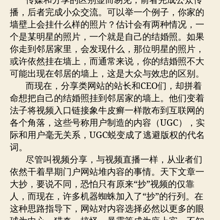
传媒和分享的区别显而易见，前者完成公众传
播，后者完成小众交流。可以举一个例子，你家的
墙壁上会挂什么样的照片？估计会有两种情况，一
个是某明星的照片，一个就是自己的结婚照。如果
你走到邻居家里，会发现什么，那位明星的照片，
或许依然挂在墙上，而通常来说，你的结婚照不大
可能出现在邻居的墙上，这是大众与效忠的区别。
而现在，分享类网站的站长和CEO们，却拼着
命想把自己的结婚照挂到邻居家的墙上。他们变着
法子将视频入口链接象牛皮癣一样散布到互联网的
各个角落，这些号称用户制造的内容（UGC），实
际和用户毫无关系，UGC蜕变成了逃避版权的代名
词。
尽管叫视频分享，与视频直播一样，从业者们
依然干着早期门户网站堆内容的事情。天下文章一
大抄，要说不同，恐怕只有原来“抄”视频的仅靠
人，而现在，许多机器蜘蛛加入了“抄”的行列。在
这种思路指导下，网站对内容选择必然以更多的眼