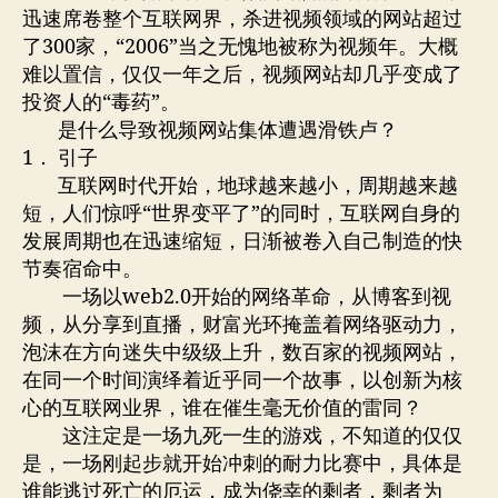
遇
迅速席卷整个互联网界，杀进视频领域的网站超过
集
了300家，“2006”当之无愧地被称为视频年。大概
体
难以置信，仅仅一年之后，视频网站却几乎变成了
滑
投资人的“毒药”。
铁
卢
是什么导致视频网站集体遭遇滑铁卢？
1． 引子
互联网时代开始，地球越来越小，周期越来越
短，人们惊呼“世界变平了”的同时，互联网自身的
发展周期也在迅速缩短，日渐被卷入自己制造的快
节奏宿命中。
一场以web2.0开始的网络革命，从博客到视
频，从分享到直播，财富光环掩盖着网络驱动力，
泡沫在方向迷失中级级上升，数百家的视频网站，
在同一个时间演绎着近乎同一个故事，以创新为核
心的互联网业界，谁在催生毫无价值的雷同？
这注定是一场九死一生的游戏，不知道的仅仅
是，一场刚起步就开始冲刺的耐力比赛中，具体是
谁能逃过死亡的厄运，成为侥幸的剩者，剩者为