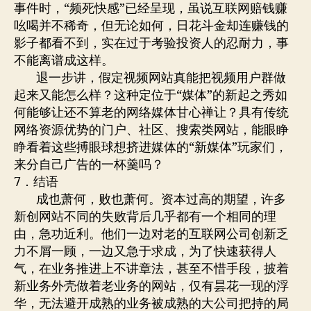
事件时，“频死快感”已经呈现，虽说互联网赔钱赚
吆喝并不稀奇，但无论如何，日花斗金却连赚钱的
影子都看不到，实在过于考验投资人的忍耐力，事
不能离谱成这样。
退一步讲，假定视频网站真能把视频用户群做
起来又能怎么样？这种定位于“媒体”的新起之秀如
何能够让还不算老的网络媒体甘心禅让？具有传统
网络资源优势的门户、社区、搜索类网站，能眼睁
睁看着这些搏眼球想挤进媒体的“新媒体”玩家们，
来分自己广告的一杯羹吗？
7．结语
成也萧何，败也萧何。资本过高的期望，许多
新创网站不同的失败背后几乎都有一个相同的理
由，急功近利。他们一边对老的互联网公司创新乏
力不屑一顾，一边又急于求成，为了快速获得人
气，在业务推进上不讲章法，甚至不惜手段，披着
新业务外壳做着老业务的网站，仅有昙花一现的浮
华，无法避开成熟的业务被成熟的大公司把持的局