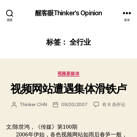
醒客眼Thinker's Opinion
搜索
菜单
标签：
全行业
分
视频新媒体
类
视频网站遭遇集体滑铁卢
视
Thinker CHN
09/20/2007
有 6 条评论
文
发
频
章
布
网
作
日
站
者
期
文/陈世鸿，《传媒》第100期
遭
2006年伊始，各色视频网站如雨后春笋一般，