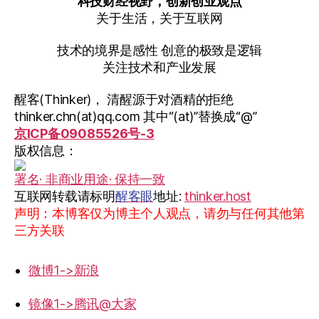
科技财经视野，创新创业观点
关于生活，关于互联网
技术的境界是感性 创意的极致是逻辑
关注技术和产业发展
醒客(Thinker)， 清醒源于对酒精的拒绝
thinker.chn(at)qq.com 其中“(at)”替换成“@”
京ICP备09085526号-3
版权信息：
署名· 非商业用途· 保持一致
互联网转载请标明
醒客眼
地址:
thinker.host
声明：本博客仅为博主个人观点，请勿与任何其他第
三方关联
微博1->新浪
镜像1->腾讯@大家