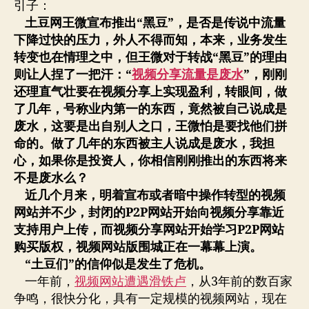
者
期
引子：
“土
土豆网王微宣布推出“
黑豆”
，是否是传说中流量
豆
下降过快的压力，外人不得而知，本来，业务发生
们”
转变也在情理之中，但王微对于转战“
黑豆”
的理由
的
则让人捏了一把汗：“
视频分享流量是废水
”
，刚刚
信
还理直气壮要在视频分享上实现盈利，转眼间，做
仰
危
了几年，号称业内第一的东西，竟然被自己说成是
机
废水，这要是出自别人之口，王微怕是要找他们拼
命的。做了几年的东西被主人说成是废水，我担
心，如果你是投资人，你相信刚刚推出的东西将来
不是废水么？
近几个月来，明着宣布或者暗中操作转型的视频
网站并不少，封闭的P2P
网站开始向视频分享靠近
支持用户上传，而视频分享网站开始学习P2P
网站
购买版权，视频网站版围城正在一幕幕上演。
“
土豆们”
的信仰似是发生了危机。
一年前，
视频网站遭遇滑铁卢
，从3年前的数百家
争鸣，很快分化，具有一定规模的视频网站，现在