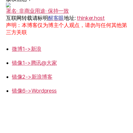
署名· 非商业用途· 保持一致
互联网转载请标明
醒客眼
地址:
thinker.host
声明：本博客仅为博主个人观点，请勿与任何其他第
三方关联
微博1->新浪
镜像1->腾讯@大家
镜像2->新浪博客
镜像6->Wordpress