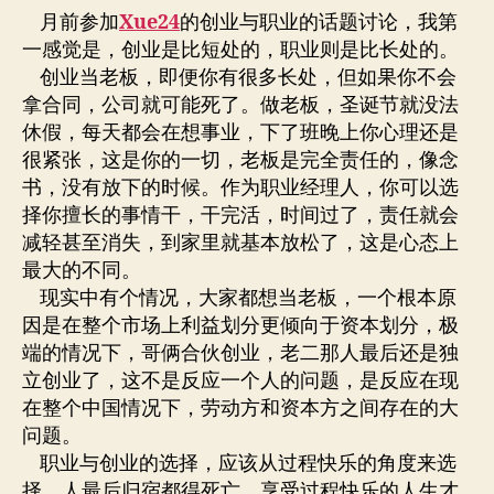
职
者
期
月前参加
Xue24
的创业与职业的话题讨论，我第
业
一感觉是，创业是比短处的，职业则是比长处的。
的
创业当老板，即便你有很多长处，但如果你不会
区
拿合同，公司就可能死了。做老板，圣诞节就没法
别
休假，每天都会在想事业，下了班晚上你心理还是
很紧张，这是你的一切，老板是完全责任的，像念
书，没有放下的时候。作为职业经理人，你可以选
择你擅长的事情干，干完活，时间过了，责任就会
减轻甚至消失，到家里就基本放松了，这是心态上
最大的不同。
现实中有个情况，大家都想当老板，一个根本原
因是在整个市场上利益划分更倾向于资本划分，极
端的情况下，哥俩合伙创业，老二那人最后还是独
立创业了，这不是反应一个人的问题，是反应在现
在整个中国情况下，劳动方和资本方之间存在的大
问题。
职业与创业的选择，应该从过程快乐的角度来选
择，人最后归宿都得死亡，享受过程快乐的人生才