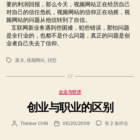
要的利润回报，那么今天，视频网站正在经历自己
对自己的信任危机，视频网站的信仰正在动摇，视
频网站的问题从他信转到了自信。
互联网新业务遇到些困难，犯些错误，那怕问题
是全行业的，也都不是什么问题，真正的问题是创
业者自己失去了信仰。
废水
,
视频网站
,
转型
标
签
分
企业与经济
类
创业与职业的区别
创
Thinker CHN
06/20/2008
有 2 条评论
文
发
业
章
布
与
作
日