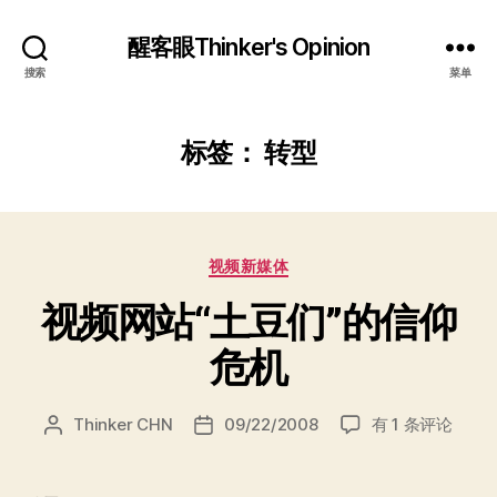
醒客眼Thinker's Opinion
搜索
菜单
标签：
转型
分
视频新媒体
类
视频网站“土豆们”的信仰
危机
视
Thinker CHN
09/22/2008
有 1 条评论
文
发
频
章
布
网
作
日
站