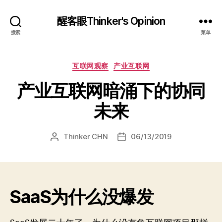
醒客眼Thinker's Opinion
搜索
菜单
分
互联网观察
产业互联网
类
产业互联网暗涌下的协同
未来
Thinker CHN
06/13/2019
文
发
章
布
作
日
者
期
SaaS为什么没爆发