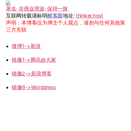
署名· 非商业用途· 保持一致
互联网转载请标明
醒客眼
地址:
thinker.host
声明：本博客仅为博主个人观点，请勿与任何其他第
三方关联
微博1->新浪
镜像1->腾讯@大家
镜像2->新浪博客
镜像6->Wordpress