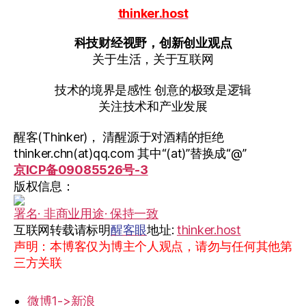
thinker.host
科技财经视野，创新创业观点
关于生活，关于互联网
技术的境界是感性 创意的极致是逻辑
关注技术和产业发展
醒客(Thinker)， 清醒源于对酒精的拒绝
thinker.chn(at)qq.com 其中“(at)”替换成“@”
京ICP备09085526号-3
版权信息：
署名· 非商业用途· 保持一致
互联网转载请标明
醒客眼
地址:
thinker.host
声明：本博客仅为博主个人观点，请勿与任何其他第
三方关联
微博1->新浪