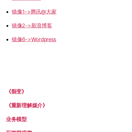
镜像1->腾讯@大家
镜像2->新浪博客
镜像6->Wordpress
《裂变》
《重新理解媒介》
业务模型