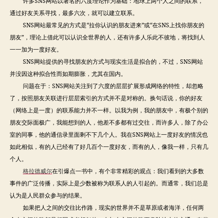
许多SNS网站以著名的六度理论作为基础：地球上两个人之间的联系，
备
通过好友关系寻找，最多六次，就可以建立联系。
SNS网站最常见的方式是“拉你认识的朋友进来”或“在SNS上找你朋友的
朋友”，理论上借此可以认识全世界的人，还有许多人乐此不彼地，将找到人
一一加为一度好友。
SNS网站提供的寻找朋友的方式与现实生活是拟合的，不过，SNS网站
并没因这种拟合性而如期膨胀，尤其在国内。
问题在于：SNS网站关注到了六度的层层扩展形成网络的特性，却忽略
了，按照朋友关联进行层层索引的方式并不是对称的。换句话说，你的好友
（网络上是一度）的联系能力并不一样。以我为例，我的朋友中，有极个别的
朋友交际面极广，我能想到的人，他差不多都有过交往，而许多人，除了办公
室的同事，他的通信录里面剩不下几个人。我在SNS网站上一度好友的情况也
如此相似，有的人已经有了好几百个一度好友，而有的人，像我一样，只有几
个人。
格拉德威尔
在引爆点一书中，有个非常精彩的观点：我们看到的大多数
事件的广泛传播，实际上是少数被称为联系人的人引起的。而通常，我们总是
认为是人民群众参与的结果。
如果把人之间的交往比作路，现实的世界并不是草原或者海洋，任何两