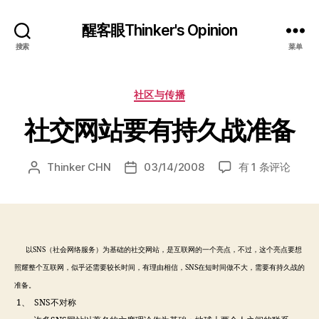
醒客眼Thinker's Opinion
搜索
菜单
分
社区与传播
类
社交网站要有持久战准备
社
Thinker CHN
03/14/2008
有 1 条评论
文
发
交
章
布
网
作
日
站
者
期
要
有
以SNS（社会网络服务）为基础的社交网站，是互联网的一个亮点，不过，这个亮点要想
持
照耀整个互联网，似乎还需要较长时间，有理由相信，SNS在短时间做不大，需要有持久战的
久
准备。
战
1、 SNS不对称
准