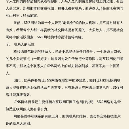
个人之间的路都是相同或者相似的，人与人之间的路更像陆地上的交通，有些
人是北京、郑州那样的交通枢纽，和哪儿都有联系，而许多人只是生活在胡同
和山村里，联系寥寥。
显然，SNS网站为每一个人设定“老鼠会”式的拉人机制，并不是对所有人
有效，希望每个人都一样贡献的社交网络是有问题的，大多数人，并不是社会
网络中的活跃因素，SNS网站的对称设计值得商榷。
2、 联系人的活性
格拉德威尔说到的联系人，也并不总能适应任何条件，一个联系人或他
的几个关键节点（一度好友）如果因为处在传统行业等原因，对互联网使用频
率不高，那么这个联系人在SNS网站上的威力就会削减，甚至不如一个普通
人。
因此，如果你要想让SNS网络在现实中能够普及，如何让那些活跃的联
系人能够在网络上保持活跃至关重要，只有联系人在网络上恢复活性，SNS网
络才能真正有效。
SNS网络目前还主要停留在互联网IT圈子也刚好说明，SNS网络对这些
熟悉互联网的人更有吸引力。
网络是维持弱联系的有效工具，但弱联系的维持，也会符合格拉德维尔
说的联系人原则。