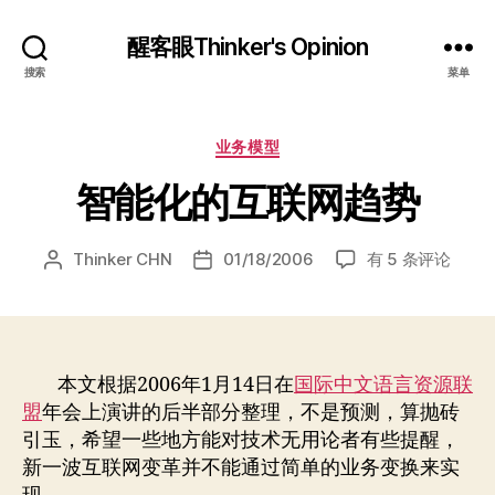
醒客眼Thinker's Opinion
搜索
菜单
分
业务模型
类
智能化的互联网趋势
智
Thinker CHN
01/18/2006
有 5 条评论
文
发
能
章
布
化
作
日
的
者
期
互
联
本文根据2006年1月14日在
国际中文语言资源联
网
盟
年会上演讲的后半部分整理，不是预测，算抛砖
趋
引玉，希望一些地方能对技术无用论者有些提醒，
势
新一波互联网变革并不能通过简单的业务变换来实