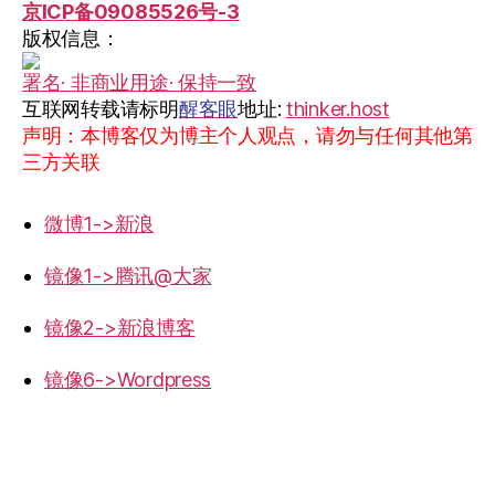
京ICP备09085526号-3
版权信息：
署名· 非商业用途· 保持一致
互联网转载请标明
醒客眼
地址:
thinker.host
声明：本博客仅为博主个人观点，请勿与任何其他第
三方关联
微博1->新浪
镜像1->腾讯@大家
镜像2->新浪博客
镜像6->Wordpress