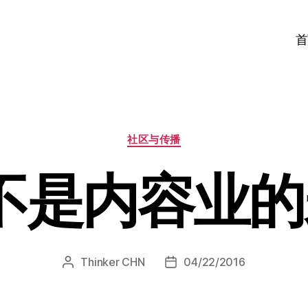
首
分
社区与传播
类
不是内容业
Thinker CHN
04/22/2016
文
发
章
布
作
日