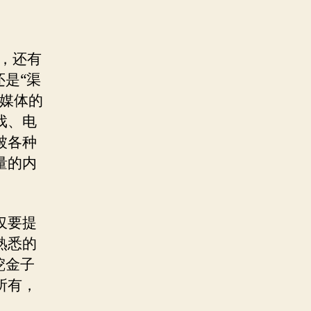
，还有
是“渠
统媒体的
戏、电
被各种
量的内
仅要提
熟悉的
挖金子
所有，