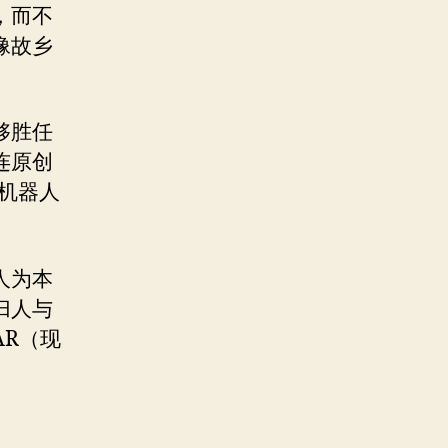
，而不
像故乡
够胜任
连原创
机器人
人为本
归人与
R（现