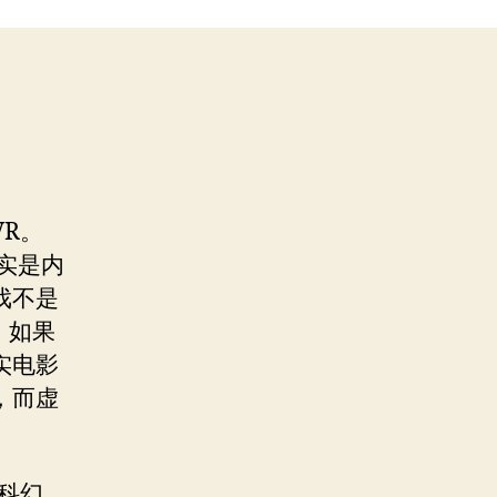
R。
现实是内
戏不是
：如果
实电影
，而虚
科幻