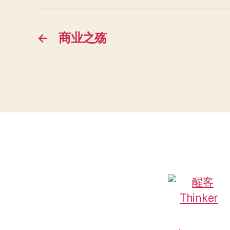
←
商业之殇