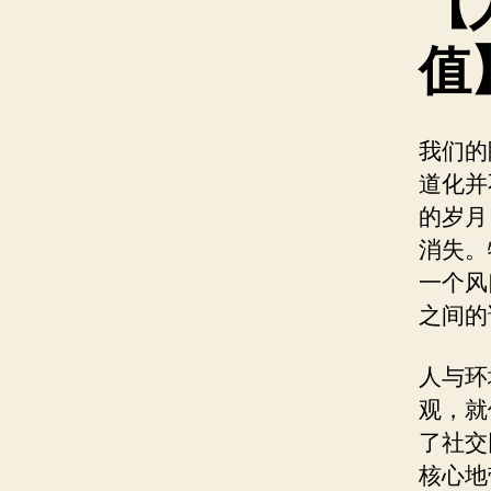
【
值
我们的
道化并
的岁月
消失。
一个风
之间的
人与环
观，就
了社交
核心地