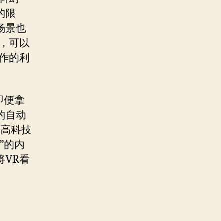
的限
场景也
，可以
作的利
即便拿
的自动
多高科技
”的内
VR看