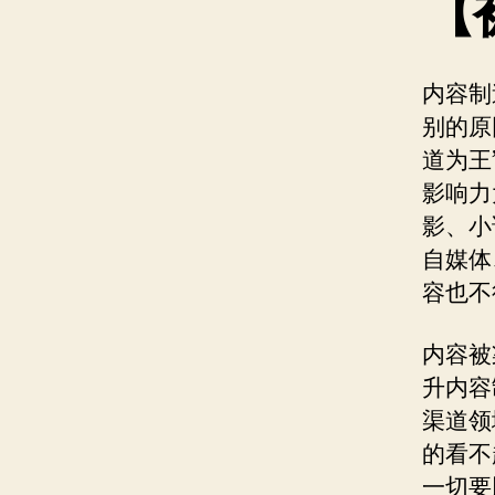
【
内容制
别的原
道为王
影响力
影、小
自媒体
容也不
内容被
升内容
渠道领
的看不
一切要