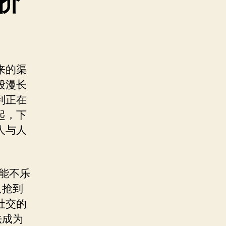
价
来的渠
段漫长
利正在
起，下
人与人
。
能不乐
只抢到
社交的
法成为