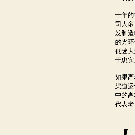
十年的
司大多
发制造
的光环
低迷大
于忠实
如果高
渠道运
中的高
代表老