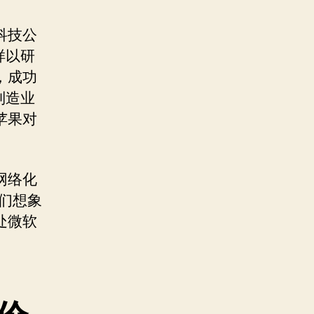
科技公
样以研
，成功
制造业
苹果对
网络化
们想象
处微软