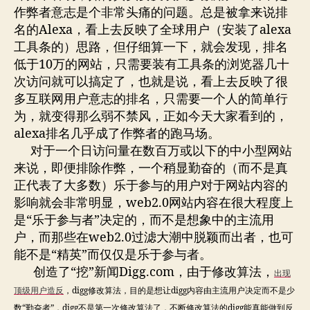
作弊者意志是个非常头痛的问题。总是被拿来说排
名的Alexa，看上去反映了全球用户（安装了alexa
工具条的）思路，但仔细算一下，就会发现，排名
低于10万的网站，只需要装有工具条的浏览器几十
次访问就可以搞定了，也就是说，看上去反映了很
多互联网用户意志的排名，只需要一个人的简单行
为，就变得那么弱不禁风，正如今天大家看到的，
alexa排名几乎成了作弊者的跑马场。
对于一个日访问量在数百万或以下的中小型网站
来说，即便排除作弊，一个稍显勤奋的（而不是真
正代表了大多数）乐于参与的用户对于网站内容的
影响就会非常明显，web2.0网站内容在很大程度上
是“乐于参与者”决定的，而不是想象中的主流用
户，而那些在web2.0过滤大潮中脱颖而出者，也可
能不是“精英”而仅仅是乐于参与者。
创造了“挖”新闻Digg.com，由于修改算法，
出现
顶级用户造反
，digg修改算法，目的是想让digg内容由主流用户决定而不是少
数“勤奋者”，digg不是第一次修改算法了，不断修改算法的digg能真能做到反