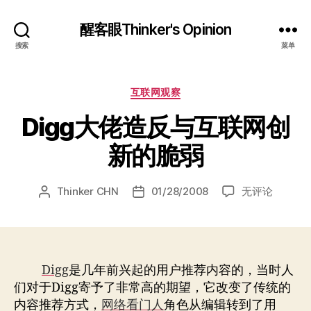
醒客眼Thinker's Opinion
搜索
菜单
分
互联网观察
类
Digg大佬造反与互联网创
新的脆弱
Digg
Thinker CHN
01/28/2008
无评论
文
发
大
章
布
佬
作
日
造
者
期
反
与
Digg
是几年前兴起的用户推荐内容的，当时人
互
们对于Digg寄予了非常高的期望，它改变了传统的
联
内容推荐方式，
网络看门人
角色从编辑转到了用