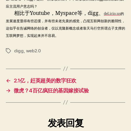
应主流用户意志吗？
相比于Youtube，Myspace等，digg、
del.icio.us
的
发展速度显得有些迟缓，并有些未老先衰的感觉，凸现互联网创新的脆弱性，
这似乎在告诫网络的创业者，仅以克隆新概念或者靠天马行空所谓点子支撑的
互联网梦想，实现起来并不容易。
digg
,
web2.0
标
签
←
2.1亿，赶英超美的数字狂欢
→
微虎？4百亿疯狂的基因嫁接试验
发表回复