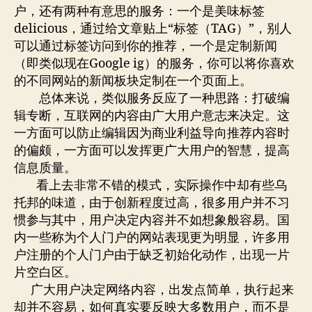
网
户，还有两种有意思的服务：一个是美味标签
创
delicious，通过给文章贴上“标签（TAG）”，别人
新
可以通过标签访问到你的推荐，一个是定制新闻
的
（即类似现在Google ig）的服务，你可以将你喜欢
脆
弱
的不同网站的新闻板块定制在一个页面上。
总体来说，类似服务反应了一种思路：打破编
辑专断，互联网的内容由广大用户意志来决定。这
一方面可以防止编辑因为商业利益导向推荐内容时
的偏颇，一方面可以发挥更广大用户的智慧，提高
信息质量。
看上去非常不错的模式，实际操作中却有些乌
托邦的味道，由于创新程度过高，很多用户并不习
惯参与其中，用户决定内容并不如想象般容易。国
内一些称为个人门户的网站表现更为明显，许多用
户注册的个人门户由于缺乏初始化动作，出现一片
片空白区。
广大用户决定网络内容，出发点简单，执行起来
却并不容易，如何真实要反映大多数用户，而不是