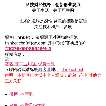
科技财经视野，创新创业观点
关于生活，关于互联网
技术的境界是感性 创意的极致是逻辑
关注技术和产业发展
醒客(Thinker)， 清醒源于对酒精的拒绝
thinker.chn(at)qq.com 其中“(at)”替换成“@”
京ICP备09085526号-3
版权信息：
署名· 非商业用途· 保持一致
互联网转载请标明
醒客眼
地址:
thinker.host
声明：本博客仅为博主个人观点，请勿与任何其他第
三方关联
微博1->新浪
镜像1->腾讯@大家