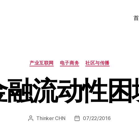
首
分
产业互联网
电子商务
社区与传播
类
金融流动性困
Thinker CHN
07/22/2016
文
发
章
布
作
日