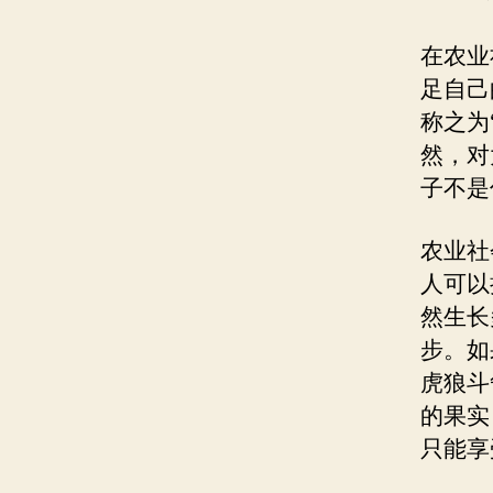
在农业
足自己
称之为
然，对
子不是
农业社
人可以
然生长
步。如
虎狼斗
的果实
只能享