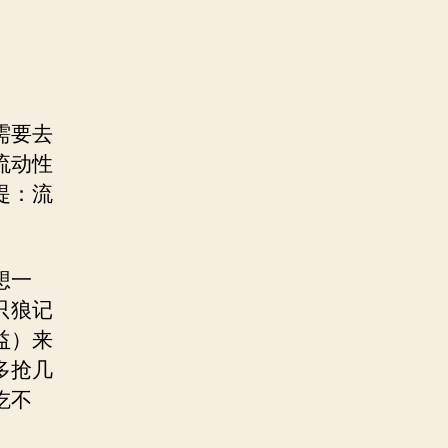
需要去
流动性
提：流
想一
只狼记
益）来
多抢几
吃不