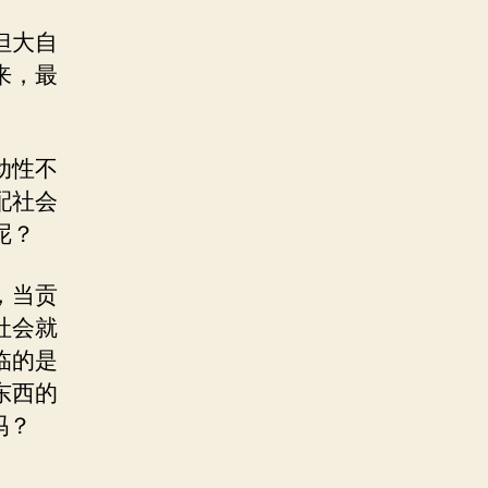
但大自
来，最
动性不
配社会
呢？
，当贡
社会就
临的是
东西的
吗？