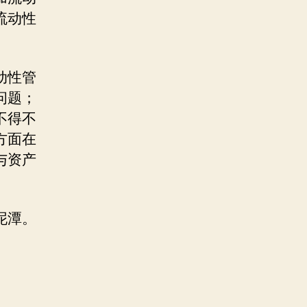
流动性
动性管
问题；
不得不
方面在
与资产
泥潭。