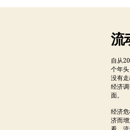
流
自从2
个年头
没有走
经济调
面。
经济危
济而增
看，流