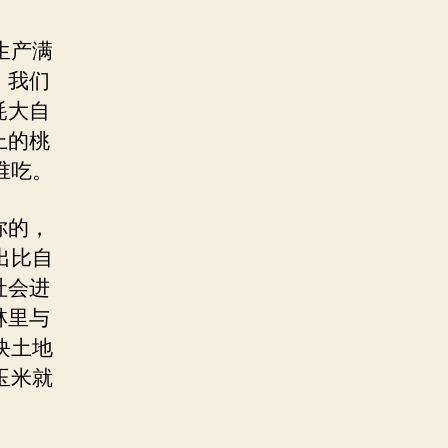
生产满
，我们
耗大自
上的桃
谁吃。
你的，
出比自
社会进
林里与
块土地
玉米就