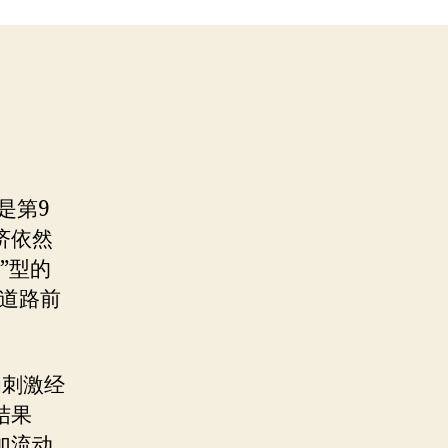
是第9
济依然
”型的
的道路前
为刺激经
结果
加流动