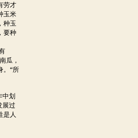
有劳才
种玉米
，种玉
，要种
有
的南瓜，
身。“所
作中划
发展过
性是人